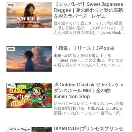
【ジャパレゲ】Sweet Japanese
Blog
Reggae｜夏の終わりと秋の哀愁
を彩るラバーズ・レゲエ
夏が過ぎていく寂しさ、そして秋の夜長
に感じる淡い恋心。 このアルバムは、そ
んな日本人特有の情緒を「Lovers Rock ×
Japanese Lyrics」で描いた作品です。 国
際的にも人気の高いチル系サウンドと、
日本語レゲエの繊細な世界観が見事に融
「残像」リリース！J-Pop曲
Blog
合。 “Sweet Japanese Reggae”の新しい
未来への希望と挑戦を歌い上げる
スタイルを提案します。
「Future Way」。この楽曲は、新たな道
を切り拓くすべての人へ向けたエネルギ
ッシュなアンセムだ。力強いリリックと
熱いメロディが融合し、「どんな壁も
Jump over！」
🎶 Golden Clash🔥 ジャパレゲ ×
Blog
ダンスホール MIX｜全29曲
85min Non-Stop
ジャパニーズレゲエ × ダンスホールの最
前線を駆け抜ける、IRIEWEB SOUNDS
最新のコンピレーション！ 全29曲・約85
分、SingJayとDeejayが交差するノンスト
ップ・パーティーバイブスを体感せよ！
DIAMONDS|プリンセスプリンセ
J-POP on Reggae