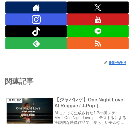
IRIEWEB
関連記事
【ジャパレゲ】One Night Love [
AI MUSIC
AI Reggae / J-Pop ]
AIによって生成されたJ‑Pop風レゲエ
MV「One Night Love」。テスト版による
実験的な映像作品で、夏らしいチルな雰
囲気を持つAI音楽の新境地を感じられま
す。