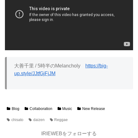
大善千里 / 5時半のMelancholy
https://big-
up.style/JJtfGjFjJM
Blog
Collaboration
Music
New Release
chisato
daizen
Reggae
IRIEWEBをフォローする