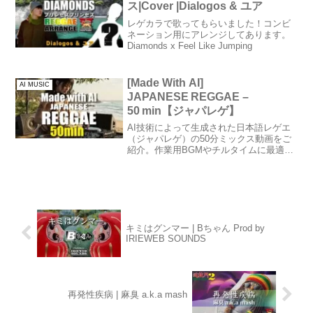
ス|Cover |Dialogos & ユア
レゲカラで歌ってもらいました！コンビ
ネーション用にアレンジしてあります。
Diamonds x Feel Like Jumping
[Made With AI]
AI MUSIC
JAPANESE REGGAE –
50 min【ジャパレゲ】
AI技術によって生成された日本語レゲエ
（ジャパレゲ）の50分ミックス動画をご
紹介。作業用BGMやチルタイムに最適な
レゲエ×J-POPの音の旅をぜひご体験くだ
さい。AIと音楽の融合が生む新しい可能
性とは？
キミはグンマー | Bちゃん Prod by
IRIEWEB SOUNDS
再発性疾病 | 麻臭 a.k.a mash