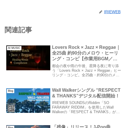
IRIEWEB
関連記事
Lovers Rock × Jazz × Reggae｜
AI MUSIC
全25曲 約90分のメロウ・ヒーリ
ング・コンピ【作業用BGM／深
夜チル】
都会の夜や雨の午後、星降る夜に寄り添
う「Lovers Rock × Jazz × Reggae」ヒー
リング・コンピ。全25曲・約90分のメロ
ウなBGM。読書・作業・リラックスタイ
ムに最適。トラックリスト＆視聴リンク
付き。
Wall Walkerシングル “RESPECT
Blog
& THANKS”デジタル配信開始！
IRIEWEB SOUNDSのRiddim「SO
FARAWAY RIDDIM」を使用したWall
Walkerの「RESPECT & THANKS」が、
ストア各社から、デジタル配信開始しま
した！是非チェックしてください。
YouTubeでの...
「残像」リリース！J-Pop曲
Blog