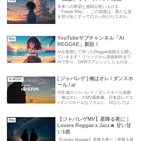
未来への希望と挑戦を歌い上げる
「Future Way」。この楽曲は、新たな道
を切り拓くすべての人へ向けたエネルギ
ッシュなアンセムだ。力強いリリックと
熱いメロディが融合し、「どんな壁も
Jump over！」
YouTubeサブチャンネル「AI
Blog
REGGAE」新設！
AIを使用して作ったReggae楽曲を公開し
ていきます！リリックから楽曲制作まで
AIで作り、DAWでアレンジしたものを公
開しています！AI-REGGAE IRIEWEB本
チャンネルともどもチャンネル登録お願
いします！
[ ジャパレゲ ] 俺はオレ / ダンスホ
AI MUSIC
ール / ai
AI生成のジャパレゲ／ダンスホール楽曲
「俺はオレ」のMV風映像。日本語レゲエ
×ダンスホールなリズムに、AIならではの
クリーンな質感がマッチ。作業用BGMや
夏のチルタイムにぴったり。
【ジャパレゲMV】星降る夜に｜
Blog
Lovers Reggae x Jazz🔥 甘い甘
い1曲
【Lovers Reggae】星降る夜に｜星降る夜