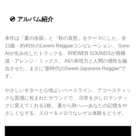
💿 アルバム紹介
本作は「夏の余韻」と「秋の哀愁」をテーマにした、全
11曲・約40分のLovers Reggaeコンピレーション。 Suno
AIが生み出したトラックを、IRIEWEB SOUNDSが再構
成・アレンジ・ミックス。 AIの表現力と人間の感性を融
合させた、まさに“新時代のSweet Japanese Reggae”で
す。
やさしいギターと心地よいベースライン、アコースティッ
クな質感に包まれたサウンドで、 日常を少しロマンチッ
クに変えてくれる1枚。 夏から秋へ──あなたの記憶をや
さしくなぞる、スロー＆メロウなレゲエ体験をどうぞ。