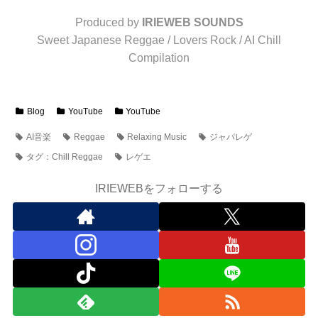
Produced by
IRIEWEB SOUNDS
Sweet Japanese Reggae / Lovers Rock / AI Chill
Compilation
Blog
YouTube
YouTube
AI音楽
Reggae
Relaxing Music
ジャパレゲ
タグ：Chill Reggae
レゲエ
IRIEWEBをフォローする