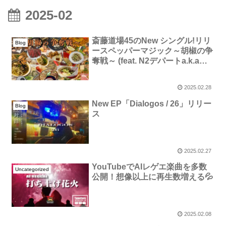
2025-02
斎藤道場45のNew シングル!リリ
Blog
ースペッパーマジック～胡椒の争
奪戦～ (feat. N2デパートa.k.aス
ロー店舗の魔術師)
2025.02.28
New EP「Dialogos / 26」リリー
Blog
ス
2025.02.27
YouTubeでAIレゲエ楽曲を多数
Uncategorized
公開！想像以上に再生数増える💦
2025.02.08